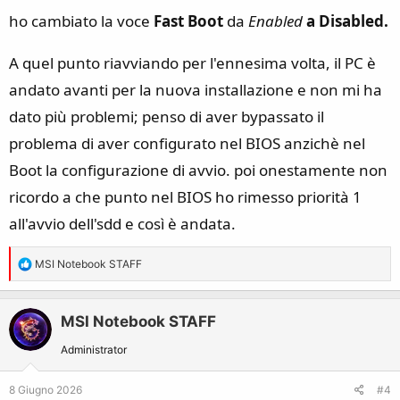
ho cambiato la voce
Fast Boot
da
Enabled
a
Disabled
.
A quel punto riavviando per l'ennesima volta, il PC è
andato avanti per la nuova installazione e non mi ha
dato più problemi; penso di aver bypassato il
problema di aver configurato nel BIOS anzichè nel
Boot la configurazione di avvio. poi onestamente non
ricordo a che punto nel BIOS ho rimesso priorità 1
all'avvio dell'sdd e così è andata.
R
MSI Notebook STAFF
e
a
c
MSI Notebook STAFF
t
Administrator
i
o
8 Giugno 2026
#4
n