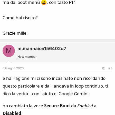
ma dal boot menù
, con tasto F11
Come hai risolto?
Grazie mille!
m.mannaion156402d7
M
New member
8 Giugno 2026
#3
e hai ragione mi ci sono incasinato non ricordando
questo particolare e da li andava in loop continuo. ti
dico la verità...con l'aiuto di Google Gemini:
ho cambiato la voce
Secure Boot
da
Enabled
a
Disabled
.