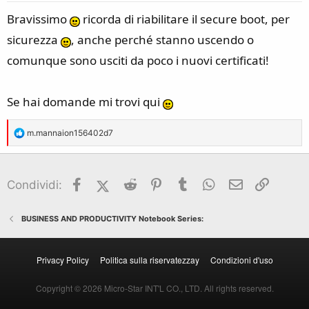
s
Bravissimo
ricorda di riabilitare il secure boot, per
:
sicurezza
, anche perché stanno uscendo o
comunque sono usciti da poco i nuovi certificati!
Se hai domande mi trovi qui
R
m.mannaion156402d7
e
a
c
Facebook
X (Twitter)
Reddit
Pinterest
Tumblr
WhatsApp
Email
Link
Condividi:
t
i
o
BUSINESS AND PRODUCTIVITY Notebook Series:
n
s
Privacy Policy
Politica sulla riservatezzay
Condizioni d'uso
:
Copyright © 2026 Micro-Star INT'L CO., LTD. All rights reserved.