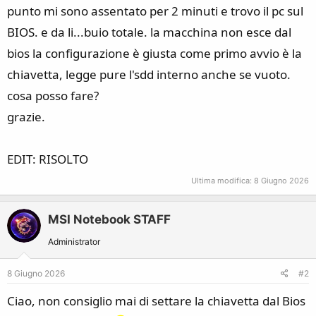
s
o
punto mi sono assentato per 2 minuti e trovo il pc sul
s
BIOS. e da li...buio totale. la macchina non esce dal
i
bios la configurazione è giusta come primo avvio è la
o
chiavetta, legge pure l'sdd interno anche se vuoto.
n
e
cosa posso fare?
grazie.
EDIT: RISOLTO
Ultima modifica:
8 Giugno 2026
MSI Notebook STAFF
Administrator
8 Giugno 2026
#2
Ciao, non consiglio mai di settare la chiavetta dal Bios