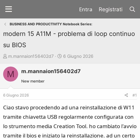
Registrati
BUSINESS AND PRODUCTIVITY Notebook Series:
modern 15 A11M - problema di loop continuo
su BIOS
A
D
m.mannaion156402d7
6 Giugno 2026
u
a
m.mannaion156402d7
t
t
M
o
a
New member
r
d
e
'
6 Giugno 2026
#1
d
i
Ciao stavo procedendo ad una reinstallazione di W11
i
n
tramite chiavetta USB regolarmente configurata con
s
i
lo strumento media Creation Tool. ho cambiato l'avvio
c
z
u
i
tramite il bios e iniziato la reinstallazione. ad un certo